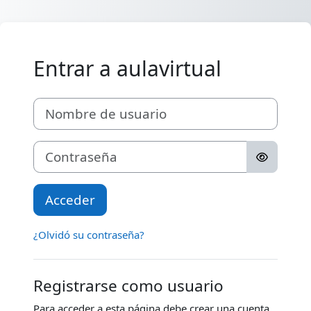
Salta al contenido principal
Entrar a aulavirtual
Nombre de usuario
Contraseña
Acceder
¿Olvidó su contraseña?
Registrarse como usuario
Para acceder a esta página debe crear una cuenta